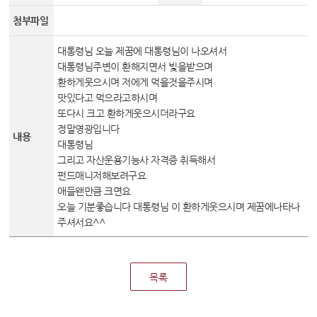
변론동영상
첨부파일
헌법재판소 소개
방청신청
대통령님 오늘 제꿈에 대통령님이 나오셔서
대통령님주변이 환해지면서 빛을받으며
예약하기
환하게웃으시며 저에게 먹을것을주시며
맛있다고 먹으라고하시며
확인/취소
또다시 크고 환하게웃으시더라구요
정말영광입니다
내용
대통령님
그리고 자산운용기능사 자격증 취득해서
펀드매니저해보려구요
애들왠만큼 크면요
오늘 기분좋습니다 대통령님 이 환하게웃으시며 제꿈에나타나
주셔서요^^
목록