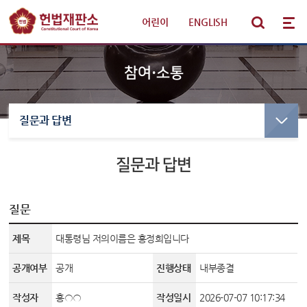
어린이
|
ENGLISH
참여·소통
질문과 답변
선고·변론사건
선고사건
선고목록 및 결정문
질문과 답변
판례·법령·통계
만화로 보는 결정
선고동영상
헌법재판 안내
최근 주요결정
질문
제목
대통령님 저의이름은 홍정희입니다
참여·소통
변론사건
공개여부
공개
진행상태
내부종결
변론일정
알림·소식
변론목록
작성자
홍○○
작성일시
2026-07-07 10:17:34