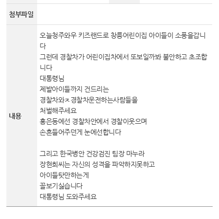
변론동영상
첨부파일
헌법재판소 소개
방청신청
오늘청주와우 키즈랜드로 창릉어린이집 아이들이 소풍을갑니
다
예약하기
그런데 경찰차가 어린이집차에서 또보일까봐 불안하고 초조합
니다
확인/취소
대통령님
제발아이들까지 건드리는
경찰차와ㅈ경찰차운전하는사람들을
처벌해주세요
내용
홍은동에선 경찰차안에서 경찰이웃으며
손흔들어주던게 눈에선합니다
그리고 한국병안 건강검진 팀장 마누라
장현희씨는 자신의 성격을 파악하지못하고
아이들탓만하는게
꼴보기싫습니다
대통령님 도와주세요