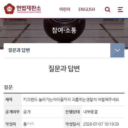
어린이
|
ENGLISH
참여·소통
질문과 답변
선고·변론사건
선고사건
선고목록 및 결정문
질문과 답변
판례·법령·통계
만화로 보는 결정
선고동영상
헌법재판 안내
최근 주요결정
질문
제목
키즈랜드 놀러가는아이들까지 괴롭히는경찰차 처벌해주세요
참여·소통
변론사건
공개여부
공개
진행상태
내부종결
변론일정
알림·소식
변론목록
작성자
홍○○
작성일시
2026-07-07 10:19:29