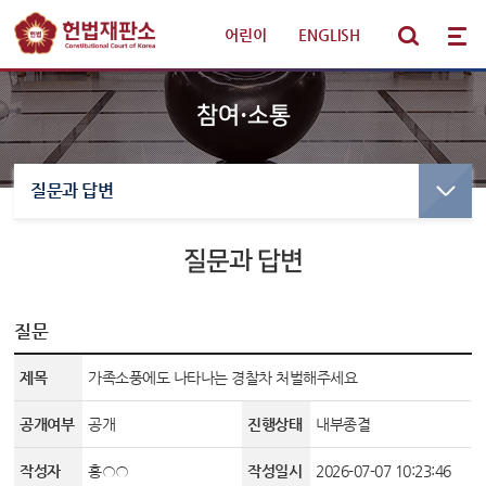
어린이
|
ENGLISH
참여·소통
질문과 답변
선고·변론사건
선고사건
선고목록 및 결정문
질문과 답변
판례·법령·통계
만화로 보는 결정
선고동영상
헌법재판 안내
최근 주요결정
질문
제목
가족소풍에도 나타나는 경찰차 처벌해주세요
참여·소통
변론사건
공개여부
공개
진행상태
내부종결
변론일정
알림·소식
변론목록
작성자
홍○○
작성일시
2026-07-07 10:23:46