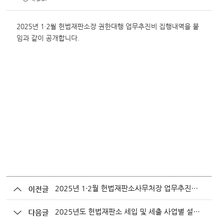
변론동영상
헌법재판소 소개
2025년 1·2월 헌법재판소장 권한대행 업무추진비 집행내역을 붙
방청신청
임과 같이 공개합니다.
예약하기
확인/취소
2025년 1·2월 헌법재판소사무처장 업무추진비 집행내역 공개
이전글
2025년도 헌법재판소 세입 및 세출 사업별 설명자료
다음글