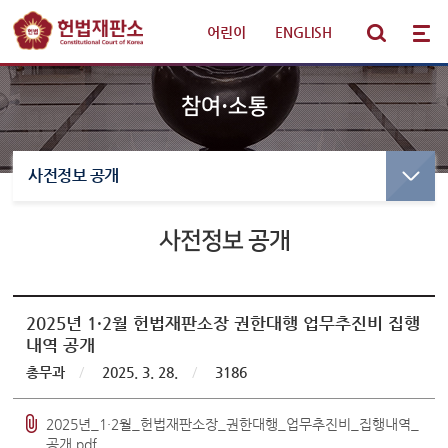
어린이
|
ENGLISH
참여·소통
사전정보 공개
선고·변론사건
선고사건
선고목록 및 결정문
사전정보 공개
판례·법령·통계
만화로 보는 결정
선고동영상
헌법재판 안내
최근 주요결정
2025년 1·2월 헌법재판소장 권한대행 업무추진비 집행
내역 공개
참여·소통
변론사건
총무과
/
2025. 3. 28.
/
3186
변론일정
알림·소식
2025년_1·2월_헌법재판소장_권한대행_업무추진비_집행내역_
변론목록
공개.pdf