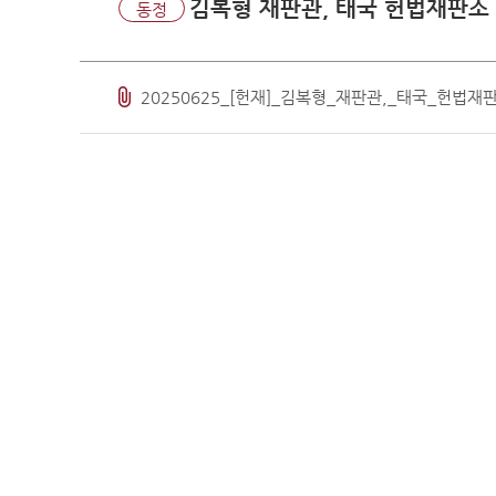
판례·법령·통계
김복형 재판관, 태국 헌법재판소
동정
판례정
공보판
분야별
20250625_[헌재]_김복형_재판관,_태국_헌법재
판례검
판례요
법령정
헌법
헌법재
헌법재
헌법재
한영 