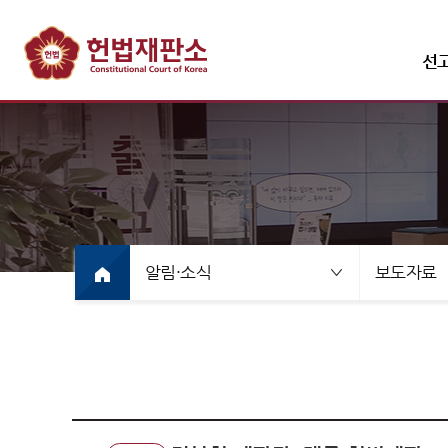
선
선고·변론사건
선고사
선고목
알림·소식
보도자료
만화로
선고동
최근 