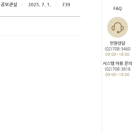
도서관 이용
헌법재판통계
공보관실
/
2025. 7. 1.
/
739
FAQ
한눈에 보는 헌법재판
사건통계
민원상담
(02)708-3460
09:00~18:00
미개정 법령현황
시스템 이용 문의
(02)708-3818
위헌결정
09:00~18:00
헌법불합치결정