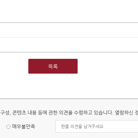
판 개관
헌법재판소 권한
헌법소원심판
위헌법률심판
탄핵심판
정당해산심판
목록
권한쟁의심판
원심판 청구방법
전자헌법재판센터
 구성, 콘텐츠 내용 등에 관한 의견을 수렴하고 있습니다. 열람하신
자주 묻는 질문)
질문과 답변
매우불만족