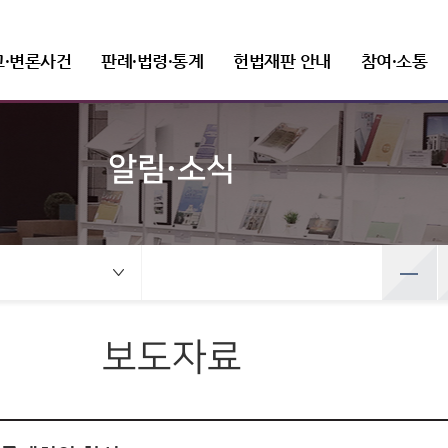
고·변론사건
판례·법령·통계
헌법재판 안내
참여·소통
알림·소식
선고사건
판례정보
헌법재판 개관
FAQ(자주 묻는 질문)
새소식
헌법재판소장
변론사건
발간자료
헌법재판소 권한
질문과 답변
보도자료
조직 및 직원
선고목록 및 결정문
공보판례
인사말
변론일정
헌법재판실무제요
헌법소원심판
재판관
건
변론사건
예산낭비신고
뉴스레터
정보공개
공직자윤리위원회
만화로 보는 결정
분야별 주요판례
프로필
변론목록
주요 연속간행물
위헌법률심판
사무처ㆍ차장
록 및 결정문
변론일정
선고동영상
판례검색
연설문
변론동영상
기타 발간자료
탄핵심판
조직도
사전정보 공개
취업이력공시
 보는 결정
변론목록
최근 주요결정
판례요지집
사진동정
정당해산심판
세입·세출 예산 운용현황
취업심사결과
영상
변론동영상
권한쟁의심판
정보공개 청구
보도자료
주요결정
Open API
법령정보
상징소개
입법예고
홍보자료
공공데이터 개방
헌법소원심판 청구방법
전자헌법재판센터
헌법
휘장
안내책자
헌법재판소법
상징문양
영상자료