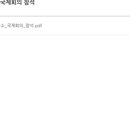
 국제회의 참석
견학
전시관 관람
보
발간자료
헌법재판소 규칙
헌법재판소 내규
공지사항
공지사항
례
찾아오시는길
헌법재판실무제요
견학안내
전시관 관람안내
 주요판례
주요 연속간행물
판소_국제회의_참석.pdf
견학신청
관람신청(단체예약)
색
한영 헌법재판용어집
기타 발간자료
신청확인
신청확인(단체예약)
지집
백송아카데미
온라인 청원
보
입법예고
판소법
판소 규칙
판소 내규
헌법재판용어집