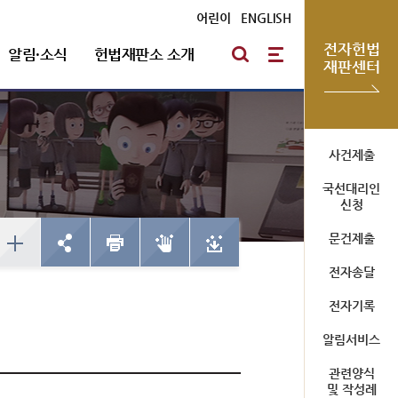
어린이
|
ENGLISH
전자헌법
알림·소식
헌법재판소 소개
재판센터
방청신청
헌법재판통계
심판절차 일반
자유게시판
포토뉴스
연혁
사건제출
국선대리인
예약하기
한눈에 보는 헌법재판
방청신청
신청
심판기록복사
채용안내
확인/취소
사건통계
예약하기
문건제출
심판확정기록 복사신청
확인/취소
신청확인
전자송달
전자기록
미개정 법령현황
청사소개
알림서비스
국선대리인 제도
위헌결정
청사안내
관련양식
헌법불합치결정
사이버 투어
및 작성례