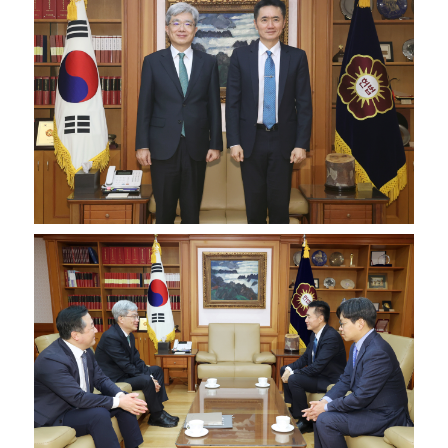
변론동영상
헌법재판소 소개
방청신청
예약하기
확인/취소