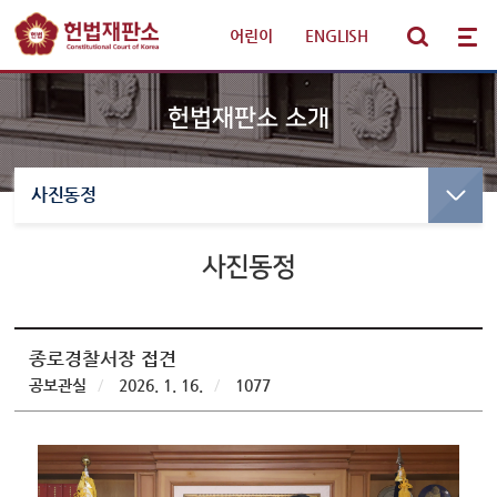
어린이
|
ENGLISH
헌법재판소 소개
사진동정
선고·변론사건
선고사건
선고목록 및 결정문
사진동정
판례·법령·통계
만화로 보는 결정
선고동영상
헌법재판 안내
최근 주요결정
종로경찰서장 접견
공보관실
/
2026. 1. 16.
/
1077
참여·소통
변론사건
변론일정
알림·소식
변론목록