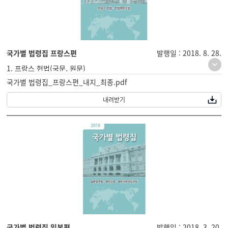
국가별 법령집 프랑스편
발행일 : 2018. 8. 28.
1. 프랑스 헌법(국문, 원문)
국가별 법령집_프랑스편_내지_최종.pdf
2. 헌법재판소법(국문, 원문)
내려받기
국가별 법령집 일본편
발행일 : 2018. 3. 20.