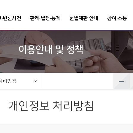
고·변론사건
판례·법령·통계
헌법재판 안내
참여·소통
이용안내 및 정책
선고사건
판례정보
헌법재판 개관
FAQ(자주 묻는 질문)
새소식
헌법재판소장
변론사건
발간자료
헌법재판소 권한
질문과 답변
보도자료
조직 및 직원
선고목록 및 결정문
공보판례
인사말
변론일정
헌법재판실무제요
헌법소원심판
재판관
건
변론사건
예산낭비신고
뉴스레터
정보공개
공직자윤리위원회
만화로 보는 결정
분야별 주요판례
프로필
변론목록
주요 연속간행물
위헌법률심판
사무처ㆍ차장
록 및 결정문
변론일정
처리방침
선고동영상
판례검색
연설문
변론동영상
기타 발간자료
탄핵심판
조직도
사전정보 공개
취업이력공시
 보는 결정
변론목록
최근 주요결정
판례요지집
사진동정
정당해산심판
세입·세출 예산 운용현황
취업심사결과
영상
변론동영상
권한쟁의심판
정보공개 청구
개인정보 처리방침
주요결정
Open API
법령정보
상징소개
입법예고
홍보자료
공공데이터 개방
헌법소원심판 청구방법
전자헌법재판센터
헌법
휘장
안내책자
헌법재판소법
상징문양
영상자료