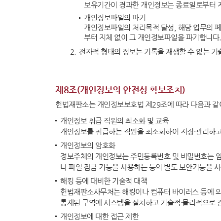
보유기간이 경과한 개인정보는 종료일로부터 지
사진동
개인정보파일의 파기
개인정보파일의 처리목적 달성, 해당 업무의 폐
상징소
부터 지체 없이 그 개인정보파일을 파기합니다
2.
전자적 형태의 정보는 기록을 재생할 수 없는 
휘장
상징문
제8조(개인정보의 안전성 확보조치)
찾아오
헌법재판소는 개인정보보호법 제29조에 따라 다음과 같이
개인정보 취급 직원의 최소화 및 교육
개인정보를 취급하는 직원을 최소화하여 지정·관리하고
개인정보의 암호화
정보주체의 개인정보는 주민등록번호 및 비밀번호는 암호
나 파일 잠금 기능을 사용하는 등의 별도 보안기능을 
해킹 등에 대비한 기술적 대책
헌법재판소사무처는 해킹이나 컴퓨터 바이러스 등에 의
통제된 구역에 시스템을 설치하고 기술적·물리적으로 감
개인정보에 대한 접근 제한