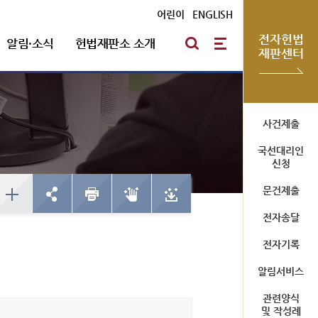
어린이
|
ENGLISH
전자헌법
알림·소식
헌법재판소 소개
재판센터
방청신청
헌법재판통계
심판절차 일반
자유게시판
포토뉴스
연혁
사건제출
국선대리인
예약하기
한눈에 보는 헌법재판
방청신청
신청
심판기록복사
채용안내
확인/취소
사건통계
예약하기
문건제출
심판확정기록 복사신청
확인/취소
신청확인
전자송달
전자기록
미개정 법령현황
청사소개
알림서비스
국선대리인 제도
위헌결정
청사안내
관련양식
헌법불합치결정
사이버 투어
및 작성례