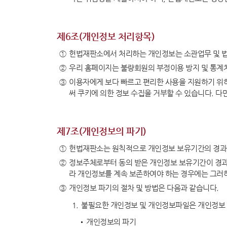
제6조(개인정보 처리항목)
알림·소식
새소식
①
헌법재판소에서 처리하는 개인정보는 소관업무 및 법
②
우리 홈페이지는 불량회원의 부정이용 방지 및 통계처
뉴스레
③
이용자에게 보다 빠르고 편리한 사용을 지원하기 위하
써 쿠키에 의한 정보 수집을 거부할 수 있습니다. 다
제7조(개인정보의 파기)
①
헌법재판소는 원칙적으로 개인정보 보유기간의 경과,
②
정보주체로부터 동의 받은 개인정보 보유기간이 경과
헌법재판소 소개
헌법재
라 개인정보를 계속 보존하여야 하는 경우에는 그러하
③
개인정보 파기의 절차 및 방법은 다음과 같습니다.
인사말
프로필
1.
불필요한 개인정보 및 개인정보파일은 개인정보 
연설문
개인정보의 파기