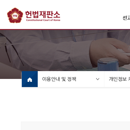
선
선고·변론사건
선고사
선고목
이용안내 및 정책
개인정보 
만화로
선고동
최근 