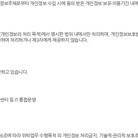
 정보주체로부터 개인정보 수집 시에 동의 받은 개인정보 보유·이용기간 내
판 개관
헌법재판소 권한
헌법소원심판
개인정보의 처리 목적)에서 명시한 범위 내에서만 처리하며, 개인정보보호법
과하여 처리하거나 제3자에게 제공하지 않습니다.
위헌법률심판
탄핵심판
정당해산심판
권한쟁의심판
하고 있습니다.
원심판 청구방법
전자헌법재판센터
터 등 IT 통합운영
자주 묻는 질문)
질문과 답변
6조에 따라 위탁업무 수행목적 외 개인정보 처리금지, 기술적·관리적 보호조치