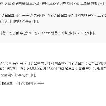
견학
전시관 관람
보
발간자료
인정보 및 권익을 보호하고 개인정보와 관련한 이용자의 고충을 원활하게 
헌법재판소 규칙
헌법재판소 내규
공지사항
공지사항
례
찾아오시는길
헌법재판실무제요
정보보호 규칙 등 관련 법령상의 개인정보 보호규정에 의하여 운영되고 있
견학안내
전시관 관람안내
 주요판례
주요 연속간행물
보파일에 대하여 적용됩니다.
견학신청
관람신청(단체예약)
색
한영 헌법재판용어집
기타 발간자료
신청확인
신청확인(단체예약)
내용이 변경될 수 있으니 정기적으로 방문하여 확인하시기 바랍니다.
지집
백송아카데미
온라인 청원
보
입법예고
 업무수행 등의 목적에 필요한 범위에서 최소한의 개인정보를 수집하고 있습
판소법
되는 경우에는 개인정보보호법 제18조에 따라 별도의 동의를 받는 등 필요
판소 규칙
으로 확인할 수 있습니다.
판소 내규
 개인정보보호 → 개인정보파일 목록
헌법재판용어집