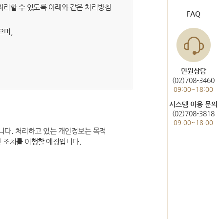
도서관 이용
헌법재판통계
처리할 수 있도록 아래와 같은 처리방침
FAQ
한눈에 보는 헌법재판
으며,
사건통계
민원상담
(02)708-3460
09:00~18:00
미개정 법령현황
시스템 이용 문의
(02)708-3818
위헌결정
09:00~18:00
니다. 처리하고 있는 개인정보는 목적
헌법불합치결정
한 조치를 이행할 예정입니다.