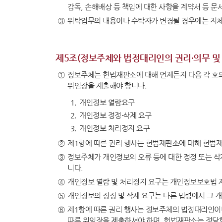
예산낭
감독, 손해배상 등 책임에 대한 사항을 계약서 등 
③
위탁업무의 내용이나 수탁자가 변경될 경우에는 지체
제5조(정보주체와 법정대리인의 권리·의무 및
①
정보주체는 헌법재판소에 대해 언제든지 다음 각 호의
위임장을 제출해야 합니다.
1.
개인정보 열람요구
견학
2.
개인정보 정정·삭제 요구
3.
개인정보 처리정지 요구
공지사
②
제1항에 따른 권리 행사는 헌법재판소에 대해 헌법재판
견학안
③
정보주체가 개인정보의 오류 등에 대한 정정 또는 삭
견학신
니다.
신청확
④
개인정보 열람 및 처리정지 요구는 개인정보보호법 제
⑤
개인정보의 정정 및 삭제 요구는 다른 법령에서 그 
⑥
제1항에 따른 권리 행사는 정보주체의 법정대리인이나
백송아
따른 위임장을 제출하셔야 하며, 헌법재판소는 정당