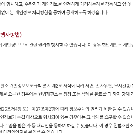
비신고
정보공개
문서에 명시하고, 수탁자가 개인정보를 안전하게 처리하는지를 감독하고 있습니
없이 본 개인정보 처리방침을 통하여 공개하도록 하겠습니다.
사전정보 공개
세입·세출 예산 운용현황
정보공개 청구
 행사방법)
Open API
 개인정보 보호 관련 권리를 행사할 수 있습니다. 이 경우 헌법재판소 개인
공공데이터 개방
전시관 관람
항
공지사항
소 개인정보보호규칙 별지 제2호 서식에 따라 서면, 전자우편, 모사전송(FA
내
전시관 관람안내
제를 요구한 경우에는 헌법재판소는 정정 또는 삭제를 완료할 때 까지 당해
청
관람신청(단체예약)
인
신청확인(단체예약)
35조제4항 또는 제37조제2항에 따라 정보주체의 권리가 제한 될 수 있습
개인정보가 수집 대상으로 명시되어 있는 경우에는 그 삭제를 요구할 수 없습
 위임을 받은 자 등 대리인을 통하여 하실 수 있습니다. 이 경우 헌법재판
카데미
온라인 청원
한 대리인인지를 확인할 수 있습니다.