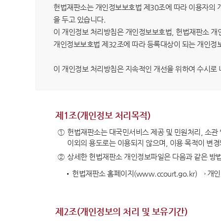
판례·법령·통계
판례정
헌법재판소는 개인정보보호법 제30조에 따라 이용자의 개
을 두고 있습니다.
공보판
이 개인정보 처리방침은 개인정보보호법, 헌법재판소 개인
분야별
개인정보보호법 제32조에 따라 등록대상이 되는 개인정
판례검
이 개인정보 처리방침은 지속적인 개선을 위하여 수시로 
판례요
법령정
제1조(개인정보 처리목적)
헌법
①
헌법재판소는 대국민서비스 제공 및 민원처리, 소관
헌법재
이외의 용도로는 이용되지 않으며, 이용 목적이 변경
헌법재
②
상세한 헌법재판소 개인정보파일은 다음과 같은 방법
헌법재
헌법재판소 홈페이지(www.ccourt.go.kr) →
한영 
제2조(개인정보의 처리 및 보유기간)