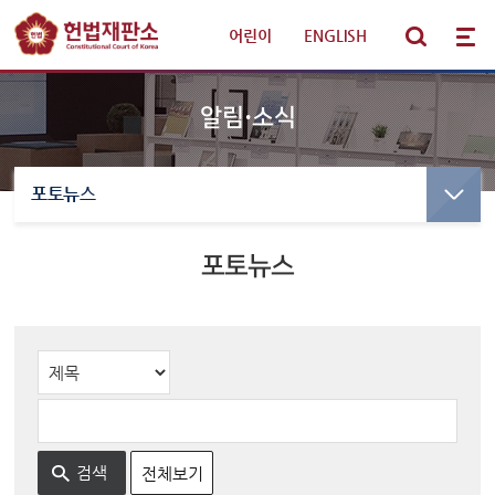
어린이
|
ENGLISH
알림·소식
포토뉴스
선고·변론사건
선고사건
선고목록 및 결정문
포토뉴스
판례·법령·통계
만화로 보는 결정
선고동영상
헌법재판 안내
최근 주요결정
참여·소통
변론사건
변론일정
알림·소식
전체보기
변론목록