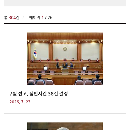
변론동영상
헌법재판소 소개
총
304
건
/
페이지
1
/ 26
방청신청
예약하기
확인/취소
7월 선고, 심판사건 38건 결정
2026. 7. 23.