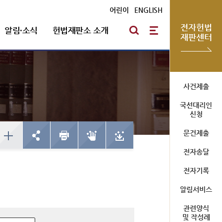
어린이
|
ENGLISH
전자헌법
알림·소식
헌법재판소 소개
재판센터
방청신청
헌법재판통계
심판절차 일반
자유게시판
포토뉴스
연혁
사건제출
국선대리인
예약하기
한눈에 보는 헌법재판
방청신청
신청
심판기록복사
채용안내
확인/취소
사건통계
예약하기
문건제출
심판확정기록 복사신청
확인/취소
신청확인
전자송달
전자기록
미개정 법령현황
청사소개
알림서비스
국선대리인 제도
위헌결정
청사안내
관련양식
헌법불합치결정
사이버 투어
및 작성례