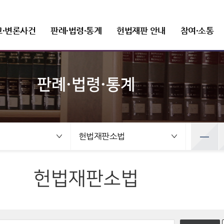
고·변론사건
판례·법령·통계
헌법재판 안내
참여·소통
판례·법령·통계
선고사건
판례정보
헌법재판 개관
FAQ(자주 묻는 질문)
새소식
헌법재판소장
변론사건
발간자료
헌법재판소 권한
질문과 답변
보도자료
조직 및 직원
선고목록 및 결정문
공보판례
인사말
변론일정
헌법재판실무제요
헌법소원심판
재판관
건
변론사건
예산낭비신고
뉴스레터
정보공개
공직자윤리위원회
만화로 보는 결정
분야별 주요판례
프로필
변론목록
주요 연속간행물
위헌법률심판
사무처ㆍ차장
록 및 결정문
변론일정
헌법재판소법
선고동영상
판례검색
연설문
변론동영상
기타 발간자료
탄핵심판
조직도
사전정보 공개
취업이력공시
 보는 결정
변론목록
최근 주요결정
판례요지집
사진동정
정당해산심판
세입·세출 예산 운용현황
취업심사결과
영상
변론동영상
권한쟁의심판
정보공개 청구
헌법재판소법
주요결정
Open API
법령정보
상징소개
입법예고
홍보자료
공공데이터 개방
헌법소원심판 청구방법
전자헌법재판센터
헌법
휘장
안내책자
헌법재판소법
상징문양
영상자료