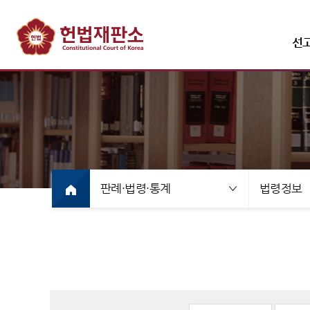
선
선고·변론사건
선고사
선고목
판례·법령·통계
법령정보
만화로
선고동
최근 