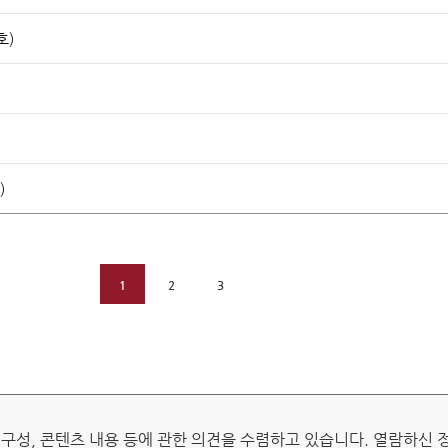
호)
판 개관
헌법재판소 권한
헌법소원심판
위헌법률심판
탄핵심판
)
정당해산심판
권한쟁의심판
원심판 청구방법
전자헌법재판센터
1
2
3
자주 묻는 질문)
질문과 답변
 구성, 콘텐츠 내용 등에 관한 의견을 수렴하고 있습니다. 열람하신