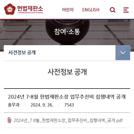
어린이
|
ENGLISH
참여·소통
사전정보 공개
선고·변론사건
선고사건
선고목록 및 결정문
사전정보 공개
판례·법령·통계
만화로 보는 결정
선고동영상
헌법재판 안내
최근 주요결정
2024년 7·8월 헌법재판소장 업무추진비 집행내역 공개
총무과
/
2024. 9. 26.
/
7543
참여·소통
변론사건
2024년_7·8월_헌법재판소장_업무추진비_집행내역_공개.pdf
변론일정
알림·소식
변론목록