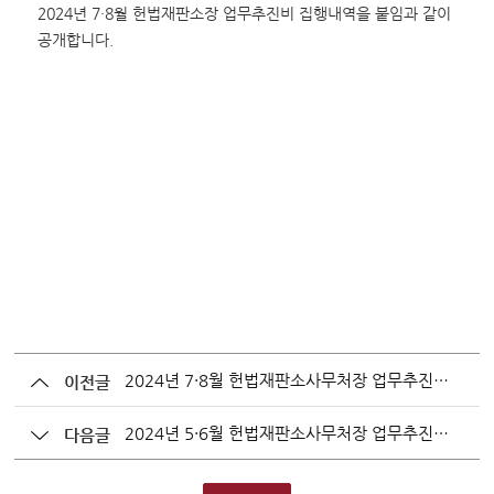
변론동영상
2024년 7·8월 헌법재판소장 업무추진비 집행내역을 붙임과 같이
헌법재판소 소개
공개합니다.
방청신청
예약하기
확인/취소
2024년 7·8월 헌법재판소사무처장 업무추진비 집행내역 공개
이전글
2024년 5·6월 헌법재판소사무처장 업무추진비 집행내역 공개
다음글