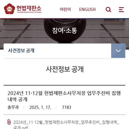
어린이
|
ENGLISH
참여·소통
사전정보 공개
선고·변론사건
선고사건
선고목록 및 결정문
사전정보 공개
판례·법령·통계
만화로 보는 결정
선고동영상
헌법재판 안내
최근 주요결정
2024년 11·12월 헌법재판소사무처장 업무추진비 집행
내역 공개
참여·소통
변론사건
총무과
/
2025. 1. 17.
/
7183
변론일정
알림·소식
2024년_11·12월_헌법재판소사무처장_업무추진비_집행내역_
변론목록
공개.pdf