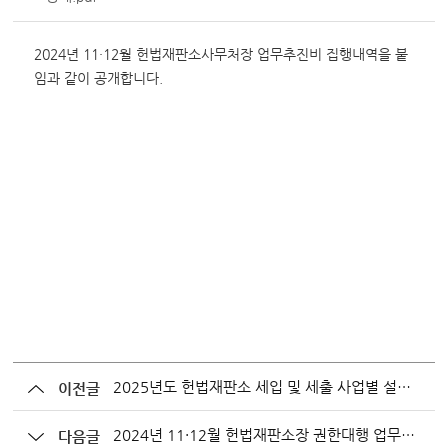
변론동영상
헌법재판소 소개
2024년 11·12월 헌법재판소사무처장 업무추진비 집행내역을 붙
방청신청
임과 같이 공개합니다.
예약하기
확인/취소
2025년도 헌법재판소 세입 및 세출 사업별 설명자료
이전글
2024년 11·12월 헌법재판소장 권한대행 업무추진비 집행내역 공개
다음글