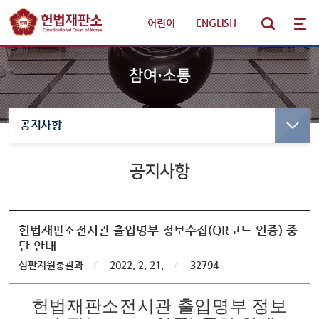
어린이
|
ENGLISH
참여·소통
공지사항
선고·변론사건
선고사건
선고목록 및 결정문
공지사항
판례·법령·통계
만화로 보는 결정
선고동영상
헌법재판 안내
최근 주요결정
헌법재판소전시관 출입명부 정보수집(QR코드 인증) 중
단 안내
참여·소통
변론사건
심판지원총괄과
/
2022. 2. 21.
/
32794
변론일정
알림·소식
헌법재판소전시관 출입명부 정보
변론목록