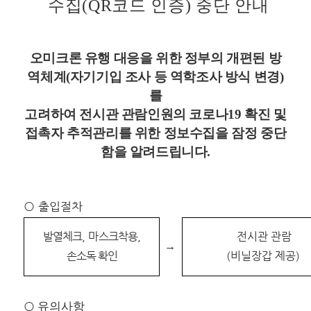
수집(QR코드 인증) 중단 안내
변론동영상
헌법재판소 소개
방청신청
오미크론 유행 대응을 위한 정부의 개편된 방
역체계(자기기입 조사 등 역학조사 방식 변경)
예약하기
를
확인/취소
고려하여 전시관 관람인원의 코로나19 확진 및
접촉자 추적관리를 위한
정보수집을 잠정 중단
함을 알려드립니다.
○
출입절차
발열체크
,
마스크착용
,
전시관 관람
→
손소독 확인
(비닐장갑 제공)
○
유의사항