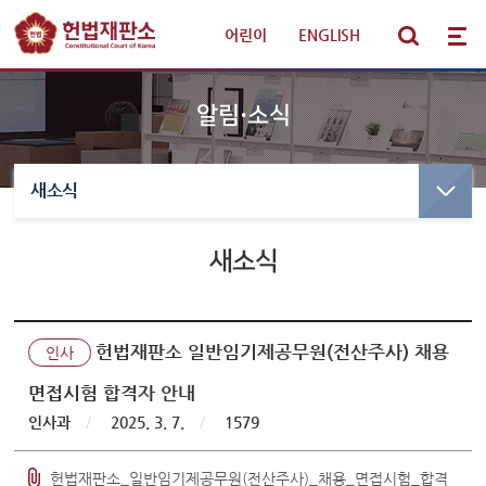
어린이
|
ENGLISH
알림·소식
새소식
선고·변론사건
선고사건
선고목록 및 결정문
새소식
판례·법령·통계
만화로 보는 결정
선고동영상
헌법재판 안내
최근 주요결정
헌법재판소 일반임기제공무원(전산주사) 채용
인사
참여·소통
면접시험 합격자 안내
변론사건
인사과
/
2025. 3. 7.
/
1579
변론일정
알림·소식
변론목록
헌법재판소_일반임기제공무원(전산주사)_채용_면접시험_합격