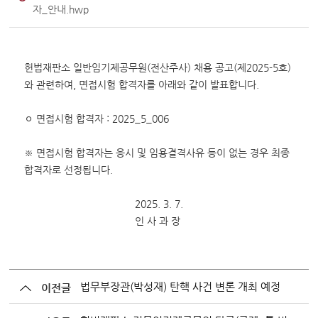
변론동영상
자_안내.hwp
헌법재판소 소개
방청신청
헌법재판소 일반임기제공무원(전산주사) 채용 공고(제2025-5호)
예약하기
와 관련하여, 면접시험 합격자를 아래와 같이 발표합니다.
확인/취소
ㅇ 면접시험 합격자 : 2025_5_006
※ 면접시험 합격자는 응시 및 임용결격사유 등이 없는 경우 최종
합격자로 선정됩니다.
2025. 3. 7.
인 사 과 장
법무부장관(박성재) 탄핵 사건 변론 개최 예정
이전글