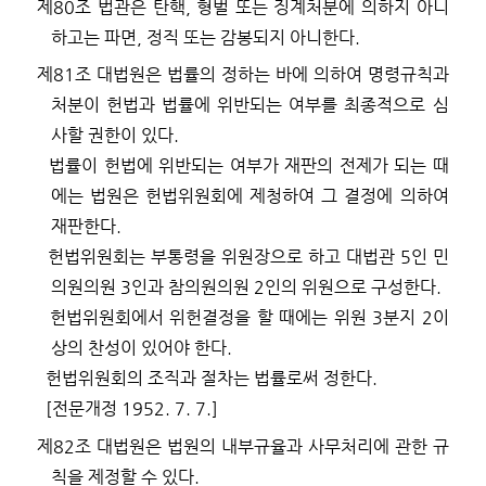
제
80
조
법관은 탄핵
,
형벌 또는 징계처분에 의하지 아니
하고는 파면
,
정직 또는 감봉되지 아니한다
.
제
81
조
대법원은 법률의 정하는 바에 의하여 명령규칙과
처분이 헌법과 법률에 위반되는 여부를 최종적으로 심
사할 권한이 있다
.
법률이 헌법에 위반되는 여부가 재판의 전제가 되는 때
에는 법원은 헌법위원회에 제청하여 그 결정에 의하여
재판한다
.
헌법위원회는 부통령을 위원장으로 하고 대법관
5
인 민
의원의원
3
인과 참의원의원
2
인의 위원으로 구성한다
.
헌법위원회에서 위헌결정을 할 때에는 위원
3
분지
2
이
상의 찬성이 있어야 한다
.
헌법위원회의 조직과 절차는 법률로써 정한다
.
[
전문개정
1952. 7. 7.]
제
82
조
대법원은 법원의 내부규율과 사무처리에 관한 규
칙을 제정할 수 있다
.