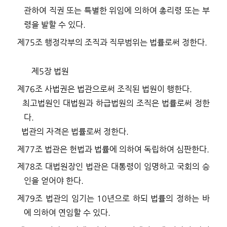
관하여 직권 또는 특별한 위임에 의하여 총리령 또는 부
령을 발할 수 있다
.
제
75
조
행정각부의 조직과 직무범위는 법률로써 정한다
.
제
5
장 법원
제
76
조
사법권은 법관으로써 조직된 법원이 행한다
.
최고법원인 대법원과 하급법원의 조직은 법률로써 정한
다
.
법관의 자격은 법률로써 정한다
.
제
77
조
법관은 헌법과 법률에 의하여 독립하여 심판한다
.
제
78
조
대법원장인 법관은 대통령이 임명하고 국회의 승
인을 얻어야 한다
.
제
79
조
법관의 임기는
10
년으로 하되 법률의 정하는 바
에 의하여 연임할 수 있다
.