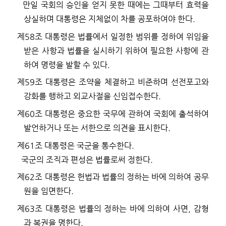
만일 국회의 승인을 얻지 못한 때에는 그때부터 효력을
상실하며 대통령은 지체없이 차를 공포하여야 한다
.
제
58
조
대통령은 법률에서 일정한 범위를 정하여 위임을
받은 사항과 법률을 실시하기 위하여 필요한 사항에 관
하여 명령을 발할 수 있다
.
제
59
조
대통령은 조약을 체결하고 비준하며 선전포고와
강화를 행하고 외교사절을 신임접수한다
.
제
60
조
대통령은 중요한 국무에 관하여 국회에 출석하여
발언하거나 또는 서한으로 의견을 표시한다
.
제
61
조
대통령은 국군을 통수한다
.
국군의 조직과 편성은 법률로써 정한다
.
제
62
조
대통령은 헌법과 법률의 정하는 바에 의하여 공무
원을 임면한다
.
제
63
조
대통령은 법률의 정하는 바에 의하여 사면
,
감형
과 복권을 명한다
.