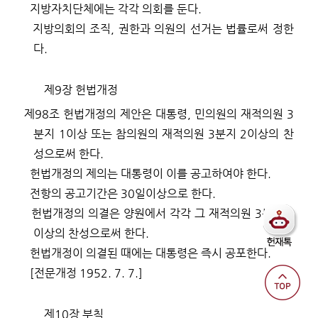
지방자치단체에는 각각 의회를 둔다
.
지방의회의 조직
,
권한과 의원의 선거는 법률로써 정한
다
.
제
9
장 헌법개정
제
98
조
헌법개정의 제안은 대통령
,
민의원의 재적의원
3
분지
1
이상 또는 참의원의 재적의원
3
분지
2
이상의 찬
성으로써 한다
.
헌법개정의 제의는 대통령이 이를 공고하여야 한다
.
전항의 공고기간은
30
일이상으로 한다
.
헌법개정의 의결은 양원에서 각각 그 재적의원
3
분지
2
이상의 찬성으로써 한다
.
헌법개정이 의결된 때에는 대통령은 즉시 공포한다
.
[
전문개정
1952. 7. 7.]
제
10
장 부칙