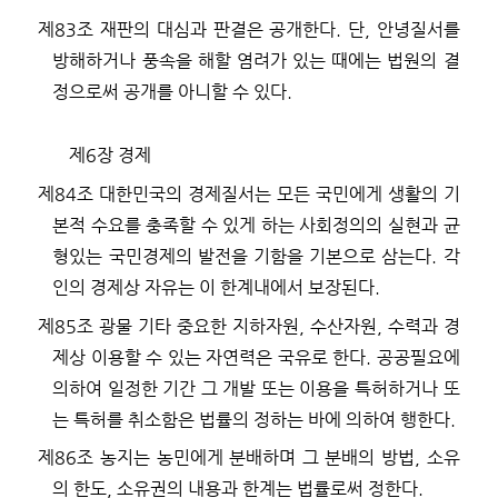
제
83
조
재판의 대심과 판결은 공개한다
.
단
,
안녕질서를
방해하거나 풍속을 해할 염려가 있는 때에는 법원의 결
정으로써 공개를 아니할 수 있다
.
제
6
장 경제
제
84
조
대한민국의 경제질서는 모든 국민에게 생활의 기
본적 수요를 충족할 수 있게 하는 사회정의의 실현과 균
형있는 국민경제의 발전을 기함을 기본으로 삼는다
.
각
인의 경제상 자유는 이 한계내에서 보장된다
.
제
85
조
광물 기타 중요한 지하자원
,
수산자원
,
수력과 경
제상 이용할 수 있는 자연력은 국유로 한다
.
공공필요에
의하여 일정한 기간 그 개발 또는 이용을 특허하거나 또
는 특허를 취소함은 법률의 정하는 바에 의하여 행한다
.
제
86
조
농지는 농민에게 분배하며 그 분배의 방법
,
소유
의 한도
,
소유권의 내용과 한계는 법률로써 정한다
.