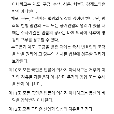
아니하고는 체포
,
구금
,
수색
,
심문
,
처벌과 강제노역을
받지 아니한다
.
체포
,
구금
,
수색에는 법관의 영장이 있어야 한다
.
단
,
범
죄의 현행 범인의 도피 또는 증거인멸의 염려가 있을 때
에는 수사기관은 법률의 정하는 바에 의하여 사후에 영
장의 교부를 청구할 수 있다
.
누구든지 체포
,
구금을 받은 때에는 즉시 변호인의 조력
을 받을 권리와 그 당부의 심사를 법원에 청구할 권리가
보장된다
.
제
10
조
모든 국민은 법률에 의하지 아니하고는 거주와 이
전의 자유를 제한받지 아니하며 주거의 침입 또는 수색
을 받지 아니한다
.
제
11
조
모든 국민은 법률에 의하지 아니하고는 통신의 비
밀을 침해받지 아니한다
.
제
12
조
모든 국민은 신앙과 양심의 자유를 가진다
.