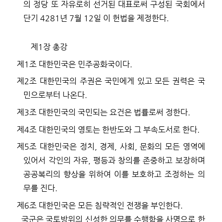
의 정당 또 자유로히 선거된 대표로써 구성된 국회에서
단기
4281
년
7
월
12
일 이 헌법을 제정한다
.
제
1
장 총강
제
1
조
대한민국은 민주공화국이다
.
제
2
조
대한민국의 주권은 국민에게 있고 모든 권력은 국
민으로부터 나온다
.
제
3
조
대한민국의 국민되는 요건은 법률로써 정한다
.
제
4
조
대한민국의 영토는 한반도와 그 부속도서로 한다
.
제
5
조
대한민국은 정치
,
경제
,
사회
,
문화의 모든 영역에
있어서 각인의 자유
,
평등과 창의를 존중하고 보장하며
공공복리의 향상을 위하여 이를 보호하고 조정하는 의
무를 진다
.
제
6
조
대한민국은 모든 침략적인 전쟁을 부인한다
.
국군은 국토방위의 신성한 의무를 수행함을 사명으로 한