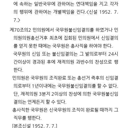
에 속하는 일반국무에 관하여는 연대책임을 지고 각자
의 행위에 관하여는 개별책임을 진다
.
<
신설
1952. 7.
7.>
제
70
조의
2
민의원에서 국무원불신임결의를 하였거나 민
의원의원총선거후 최초에 집회된 민의원에서 신임결의
를 얻지 못한 때에는 국무원은 총사직을 하여야 한다
.
국무원의 신임 또는 불신임결의는 그 발의로부터
24
시
간이상이 경과된 후에 재적의원 과반수의 찬성으로 행
한다
.
민의원은 국무원의 조직완료 또는 총선거 즉후의 신임결
의로부터
1
년이내에는 국무원불신임결의를 할 수 없다
.
단
,
재적의원
3
분지
2
이상의 찬성에 의한 국무원불신임
결의는 언제든지 할 수 있다
.
총사직한 국무원은 신국무원의 조직이 완료될 때까지 그
직무를 행한다
.
[
본조신설
1952. 7. 7.]