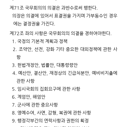
제
71
조
국무회의의 의결은 과반수로써 행한다
.
의장은 의결에 있어서 표결권을 가지며 가부동수인 경우
에는 결정권을 가진다
.
제
72
조
좌의 사항은 국무회의의 의결을 경하여야한다
.
1.
국정의 기본적 계획과 정책
2.
조약안
,
선전
,
강화 기타 중요한 대외정책에 관한 사
항
3.
헌법개정안
,
법률안
,
대통령령안
4.
예산안
,
결산안
,
재정상의 긴급처분안
,
예비비지출에
관한 사항
5.
임시국회의 집회요구에 관한 사항
6.
계엄안
,
해엄안
7.
군사에 관한 중요사항
8.
영예수여
,
사면
,
감형
,
복권에 관한 사항
9.
행정각부간의 연락사항과 권한의 획정