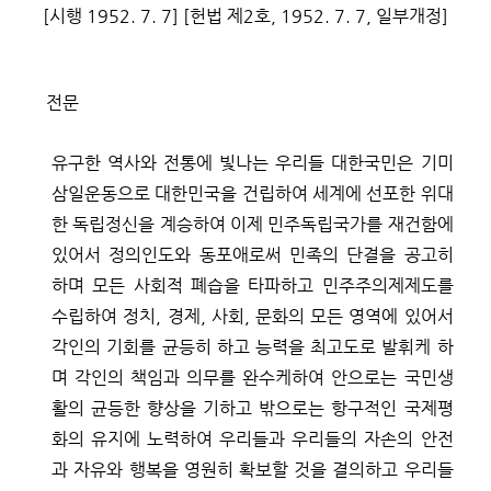
변론동영상
[
시행
1952. 7. 7] [
헌법 제
2
호
, 1952. 7. 7,
일부개정
]
헌법재판소 소개
방청신청
전문
예약하기
확인/취소
유구한 역사와 전통에 빛나는 우리들 대한국민은 기미
삼일운동으로 대한민국을 건립하여 세계에 선포한 위대
한 독립정신을 계승하여 이제 민주독립국가를 재건함에
있어서 정의인도와 동포애로써 민족의 단결을 공고히
하며 모든 사회적 폐습을 타파하고 민주주의제제도를
수립하여 정치
,
경제
,
사회
,
문화의 모든 영역에 있어서
각인의 기회를 균등히 하고 능력을 최고도로 발휘케 하
며 각인의 책임과 의무를 완수케하여 안으로는 국민생
활의 균등한 향상을 기하고 밖으로는 항구적인 국제평
화의 유지에 노력하여 우리들과 우리들의 자손의 안전
과 자유와 행복을 영원히 확보할 것을 결의하고 우리들