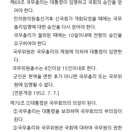
제
69
조
국무총리는 대통령이 임명하고 국회의 승인을 얻
어야 한다
.
민의원의원총선거후 신국회가 개회되었을 때에는 국무
총리임명에 대한 승인을 다시 얻어야 한다
.
국무총리가 궐위된 때에는
10
일이내에 전항의 승인을
요구하여야 한다
.
국무위원은 국무총리의 제청에 의하여 대통령이 임면한
다
.
국무위원총수는
8
인이상
15
인이내로 한다
.
군인은 현역을 면한 후가 아니면 국무총리 또는 국무위
원에 임명될 수 없다
.
[
전문개정
1952. 7. 7.]
제
70
조
①
대통령은 국무회의의 의장이 된다
.
②
국무총리는 대통령을 보좌하며 국무회의의 부의장이
된다
.
③
국무총리와 국무위원은 국회에 대하여 국무원의 권한