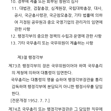
10.
정부에 제출 또는 회부된 청원의 심사
11.
대법관
,
검찰총장
,
심계원장
,
국립대학총장
,
대사
,
공사
,
국군총사령관
,
국군참모총장
,
기타 법률에 의하
여 지정된 공무원과 중요 국영기업의 관리자의 임면에
관한 사항
12.
행정각부의 중요한 정책의 수립과 운영에 관한 사항
13.
기타 국무총리 또는 국무위원이 제출하는 사항
제
3
절 행정각부
제
73
조
행정각부의 장은 국무위원이어야 하며 국무총리
의 제청에 의하여 대통령이 임면한다
.
국무총리는 대통령의 명을 승하여 행정각부장관을 통리
감독하며 행정각부에 분담되지 아니한 행정사무를 담임
한다
.
[
전문개정
1952. 7. 7.]
제
74
조
국무총리 또는 행정각부장관은 그 담임한 직무에