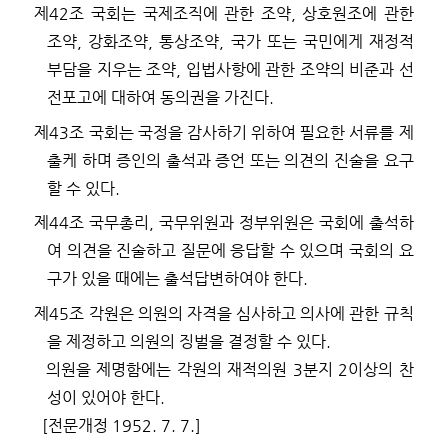
제
42
조
국회는 국제조직에 관한 조약
,
상호원조에 관한
조약
,
강화조약
,
통상조약
,
국가 또는 국민에게 재정적
부담을 지우는 조약
,
입법사항에 관한 조약의 비준과 선
전포고에 대하여 동의권을 가진다
.
제
43
조
국회는 국정을 감사하기 위하여 필요한 서류를 제
출케 하며 증인의 출석과 증언 또는 의견의 진술을 요구
할 수 있다
.
제
44
조
국무총리
,
국무위원과 정부위원은 국회에 출석하
여 의견을 진술하고 질문에 응답할 수 있으며 국회의 요
구가 있을 때에는 출석답변하여야 한다
.
제
45
조
각원은 의원의 자격을 심사하고 의사에 관한 규칙
을 제정하고 의원의 징벌을 결정할 수 있다
.
의원을 제명함에는 각원의 재적의원
3
분지
2
이상의 찬
성이 있어야 한다
.
[
전문개정
1952. 7. 7.]