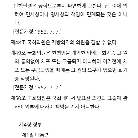
탄핵판결은 공직으로부터 파면함에 그친다
.
단
,
이에 의
하여 민사상이나 형사상의 책임이 면제되는 것은 아니
다
.
[
전문개정
1952. 7. 7.]
제
48
조
국회의원은 지방의회의 의원을 겸할 수 없다
.
제
49
조
국회의원은 현행범을 제외한 외에는 회기중 그 원
의 동의없이 체포 또는 구금되지 아니하며 회기전에 체
포 또는 구금되었을 때에는 그 원의 요구가 있으면 회기
중 석방된다
.
[
전문개정
1952. 7. 7.]
제
50
조
국회의원은 국회내에서 발표한 의견과 표결에 관
하여 외부에 대하여 책임을 지지 아니한다
.
제
4
장 정부
제
1
절 대통령