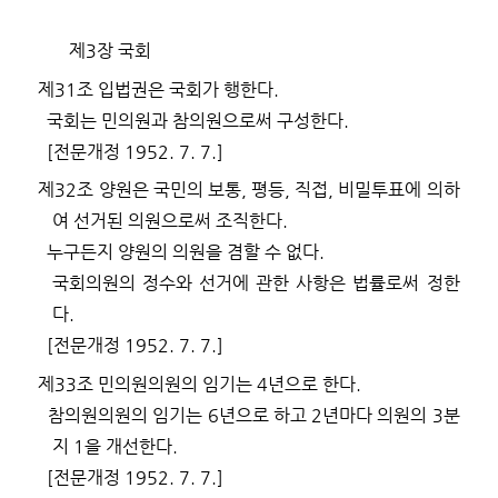
제
3
장 국회
제
31
조
입법권은 국회가 행한다
.
국회는 민의원과 참의원으로써 구성한다
.
[
전문개정
1952. 7. 7.]
제
32
조
양원은 국민의 보통
,
평등
,
직접
,
비밀투표에 의하
여 선거된 의원으로써 조직한다
.
누구든지 양원의 의원을 겸할 수 없다
.
국회의원의 정수와 선거에 관한 사항은 법률로써 정한
다
.
[
전문개정
1952. 7. 7.]
제
33
조
민의원의원의 임기는
4
년으로 한다
.
참의원의원의 임기는
6
년으로 하고
2
년마다 의원의
3
분
지
1
을 개선한다
.
[
전문개정
1952. 7. 7.]