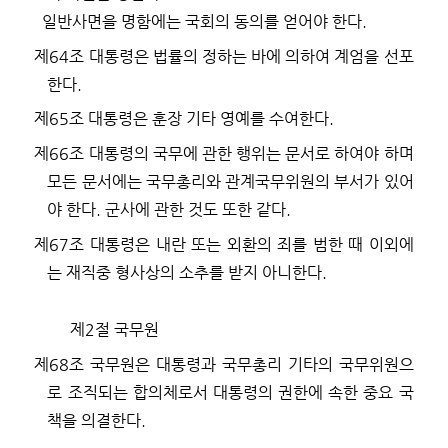
일반사면을 명함에는 국회의 동의를 얻어야 한다
.
제
64
조
대통령은 법률의 정하는 바에 의하여 계엄을 선포
한다
.
제
65
조
대통령은 훈장 기타 영예를 수여한다
.
제
66
조
대통령의 국무에 관한 행위는 문서로 하여야 하며
모든 문서에는 국무총리와 관계국무위원의 부서가 있어
야 한다
.
군사에 관한 것도 또한 같다
.
제
67
조
대통령은 내란 또는 외환의 죄를 범한 때 이외에
는 재직중 형사상의 소추를 받지 아니한다
.
제
2
절 국무원
제
68
조
국무원은 대통령과 국무총리 기타의 국무위원으
로 조직되는 합의체로서 대통령의 권한에 속한 중요 국
책을 의결한다
.