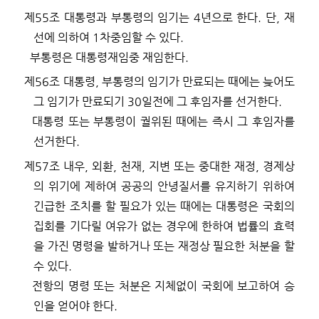
제
55
조
대통령과 부통령의 임기는
4
년으로 한다
.
단
,
재
선에 의하여
1
차중임할 수 있다
.
부통령은 대통령재임중 재임한다
.
제
56
조
대통령
,
부통령의 임기가 만료되는 때에는 늦어도
그 임기가 만료되기
30
일전에 그 후임자를 선거한다
.
대통령 또는 부통령이 궐위된 때에는 즉시 그 후임자를
선거한다
.
제
57
조
내우
,
외환
,
천재
,
지변 또는 중대한 재정
,
경제상
의 위기에 제하여 공공의 안녕질서를 유지하기 위하여
긴급한 조치를 할 필요가 있는 때에는 대통령은 국회의
집회를 기다릴 여유가 없는 경우에 한하여 법률의 효력
을 가진 명령을 발하거나 또는 재정상 필요한 처분을 할
수 있다
.
전항의 명령 또는 처분은 지체없이 국회에 보고하여 승
인을 얻어야 한다
.