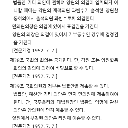
법률안 기타 의안에 관하여 양원의 의결이 일치되지 아
니할 때에는 각원의 재적의원 과반수가 출석한 양원합
동회의에서 출석의원 과반수로써 의결한다
.
민의원의장은 의결에 있어서 표결권을 가진다
.
양원의 의장은 의결에 있어서 가부동수인 경우에 결정권
을 가진다
.
[
전문개정
1952. 7. 7.]
제
38
조
국회의 회의는 공개한다
.
단
,
각원 또는 양원합동
회의의 결의에 의하여 비밀회로 할 수 있다
.
[
전문개정
1952. 7. 7.]
제
39
조
국회의원과 정부는 법률안을 제출할 수 있다
.
법률안
,
예산안 기타 의안은 먼저 민의원에 제출하여야
한다
.
단
,
국무총리와 대법원장인 법관의 임명에 관한
의안은 참의원에 먼저 제출할 수 있다
.
일원에서 부결된 의안은 타원에 이송할 수 없다
.
[
전문개정
1952. 7. 7.]