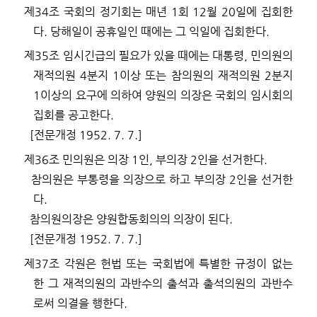
제
34
조
국회의 정기회는 매년
1
회
12
월
20
일에 집회한
다
.
당해일이 공휴일인 때에는 그 익일에 집회한다
.
제
35
조
임시긴급의 필요가 있을 때에는 대통령
,
민의원의
재적의원
4
분지
1
이상 또는 참의원의 재적의원
2
분지
1
이상의 요구에 의하여 양원의 의장은 국회의 임시회의
집회를 공고한다
.
[
전문개정
1952. 7. 7.]
제
36
조
민의원은 의장
1
인
,
부의장
2
인을 선거한다
.
참의원은 부통령을 의장으로 하고 부의장
2
인을 선거한
다
.
참의원의장은 양원합동회의의 의장이 된다
.
[
전문개정
1952. 7. 7.]
제
37
조
각원은 헌법 또는 국회법에 특별한 규정이 없는
한 그 재적의원의 과반수의 출석과 출석의원의 과반수
로써 의결을 행한다
.