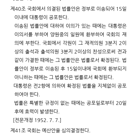
제
40
조
국회에서 의결된 법률안은 정부로 이송되어
15
일
이내에 대통령이 공포한다
.
이송된 법률안에 대하여 이의가 있는 때에는 대통령은
이의서를 부하여 양원중의 일원에 환부하여 국회의 재
의에 부한다
.
국회에서 각원이 그 재적의원
3
분지
2
이
상의 출석과 출석의원
3
분지
2
이상의 찬성으로써 전과
같이 가결한 때에는 그 법률안은 법률로서 확정된다
.
법
률안이 정부로 이송된 후
15
일이내에 국회에 환부되지
아니하는 때에는 그 법률안은 법률로서 확정된다
.
대통령은 전
2
항에 의하여 확정된 법률을 지체없이 공포
하여야 한다
.
법률은 특별한 규정이 없는 때에는 공포일로부터
20
일
후에 효력이 발생한다
.
[
전문개정
1952. 7. 7.]
제
41
조
국회는 예산안을 심의결정한다
.