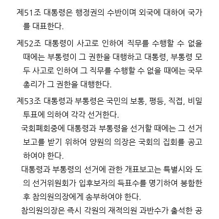
제
51
조
대통령은 행정권의 수반이며 외국에 대하여 국가
를 대표한다
.
제
52
조
대통령이 사고로 인하여 직무를 수행할 수 없을
때에는 부통령이 그 권한을 대행하고 대통령
,
부통령 모
두 사고로 인하여 그 직무를 수행할 수 없을 때에는 국무
총리가 그 권한을 대행한다
.
제
53
조
대통령과 부통령은 국민의 보통
,
평등
,
직접
,
비밀
투표에 의하여 각각 선거한다
.
국회폐회중에 대통령과 부통령을 선거할 때에는 그 선거
보고를 받기 위하여 양원의 의장은 국회의 집회를 공고
하여야 한다
.
대통령과 부통령의 선거에 관한 개표보고는 특별시와 도
의 선거위원회가 입후보자의 득표수를 명기하여 봉함한
후 참의원의장에게 송부하여야 한다
.
참의원의장은 즉시 각원의 재적의원 과반수가 출석한 공