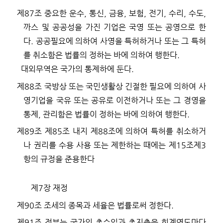
제
87
조
중요한 운수
,
통신
,
금융
,
보험
,
전기
,
수리
,
수도
,
까스 및 공공성을 가진 기업은 국영 또는 공영으로 한
다
.
공공필요에 의하여 사영을 특허하거나 또는 그 특허
를 취소함은 법률의 정하는 바에 의하여 행한다
.
대외무역은 국가의 통제하에 둔다
.
제
88
조
국방상 또는 국민생활상 긴절한 필요에 의하여 사
영기업을 국유 또는 공유로 이전하거나 또는 그 경영을
통제
,
관리함은 법률이 정하는 바에 의하여 행한다
.
제
89
조
제
85
조 내지 제
88
조에 의하여 특허를 취소하거
나 권리를 수용 사용 또는 제한하는 때에는 제
15
조제
3
항의 규정을 준용한다
제
7
장 재정
제
90
조
조세의 종목과 세율은 법률로써 정한다
.
제
91
조
정부는 국가의 총수입과 총지출을 회계연도마다