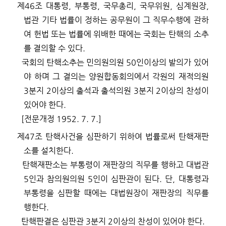
제
46
조
대통령
,
부통령
,
국무총리
,
국무위원
,
심계원장
,
법관 기타 법률이 정하는 공무원이 그 직무수행에 관하
여 헌법 또는 법률에 위배한 때에는 국회는 탄핵의 소추
를 결의할 수 있다
.
국회의 탄핵소추는 민의원의원
50
인이상의 발의가 있어
야 하며 그 결의는 양원합동회의에서 각원의 재적의원
3
분지
2
이상의 출석과 출석의원
3
분지
2
이상의 찬성이
있어야 한다
.
[
전문개정
1952. 7. 7.]
제
47
조
탄핵사건을 심판하기 위하여 법률로써 탄핵재판
소를 설치한다
.
탄핵재판소는 부통령이 재판장의 직무를 행하고 대법관
5
인과 참의원의원
5
인이 심판관이 된다
.
단
,
대통령과
부통령을 심판할 때에는 대법원장이 재판장의 직무를
행한다
.
탄핵판결은 심판관
3
분지
2
이상의 찬성이 있어야 한다
.