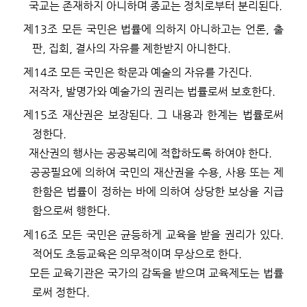
국교는 존재하지 아니하며 종교는 정치로부터 분리된다
.
제
13
조
모든 국민은 법률에 의하지 아니하고는 언론
,
출
판
,
집회
,
결사의 자유를 제한받지 아니한다
.
제
14
조
모든 국민은 학문과 예술의 자유를 가진다
.
저작자
,
발명가와 예술가의 권리는 법률로써 보호한다
.
제
15
조
재산권은 보장된다
.
그 내용과 한계는 법률로써
정한다
.
재산권의 행사는 공공복리에 적합하도록 하여야 한다
.
공공필요에 의하여 국민의 재산권을 수용
,
사용 또는 제
한함은 법률이 정하는 바에 의하여 상당한 보상을 지급
함으로써 행한다
.
제
16
조
모든 국민은 균등하게 교육을 받을 권리가 있다
.
적어도 초등교육은 의무적이며 무상으로 한다
.
모든 교육기관은 국가의 감독을 받으며 교육제도는 법률
로써 정한다
.