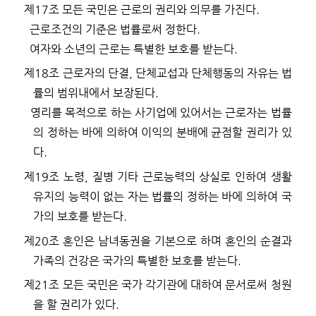
제
17
조
모든 국민은 근로의 권리와 의무를 가진다
.
근로조건의 기준은 법률로써 정한다
.
여자와 소년의 근로는 특별한 보호를 받는다
.
제
18
조
근로자의 단결
,
단체교섭과 단체행동의 자유는 법
률의 범위내에서 보장된다
.
영리를 목적으로 하는 사기업에 있어서는 근로자는 법률
의 정하는 바에 의하여 이익의 분배에 균점할 권리가 있
다
.
제
19
조
노령
,
질병 기타 근로능력의 상실로 인하여 생활
유지의 능력이 없는 자는 법률의 정하는 바에 의하여 국
가의 보호를 받는다
.
제
20
조
혼인은 남녀동권을 기본으로 하며 혼인의 순결과
가족의 건강은 국가의 특별한 보호를 받는다
.
제
21
조
모든 국민은 국가 각기관에 대하여 문서로써 청원
을 할 권리가 있다
.