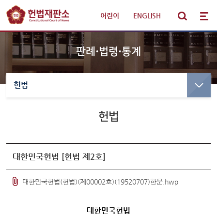
어린이
|
ENGLISH
판례·법령·통계
헌법
선고·변론사건
선고사건
선고목록 및 결정문
헌법
판례·법령·통계
만화로 보는 결정
선고동영상
헌법재판 안내
최근 주요결정
대한민국헌법 [헌법 제2호]
참여·소통
변론사건
대한민국헌법(헌법)(제00002호)(19520707)한문.hwp
변론일정
알림·소식
변론목록
대한민국헌법