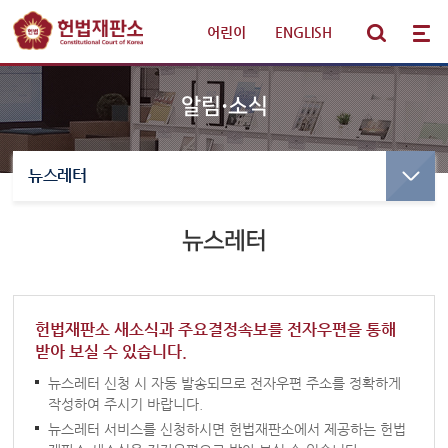
어린이
|
ENGLISH
알림·소식
뉴스레터
선고·변론사건
선고사건
선고목록 및 결정문
뉴스레터
판례·법령·통계
만화로 보는 결정
선고동영상
헌법재판 안내
최근 주요결정
헌법재판소 새소식과 주요결정속보를 전자우편을 통해
받아 보실 수 있습니다.
참여·소통
변론사건
뉴스레터 신청 시 자동 발송되므로 전자우편 주소를 정확하게
변론일정
작성하여 주시기 바랍니다.
알림·소식
뉴스레터 서비스를 신청하시면 헌법재판소에서 제공하는 헌법
변론목록